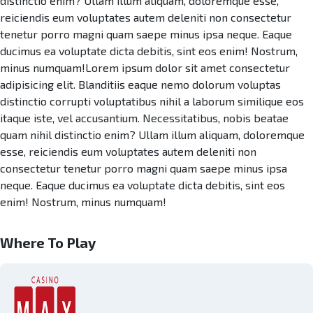
distinctio enim? Ullam illum aliquam, doloremque esse,
reiciendis eum voluptates autem deleniti non consectetur
tenetur porro magni quam saepe minus ipsa neque. Eaque
ducimus ea voluptate dicta debitis, sint eos enim! Nostrum,
minus numquam!
Lorem ipsum dolor sit amet consectetur
adipisicing elit. Blanditiis eaque nemo dolorum voluptas
distinctio corrupti voluptatibus nihil a laborum similique eos
itaque iste, vel accusantium. Necessitatibus, nobis beatae
quam nihil distinctio enim? Ullam illum aliquam, doloremque
esse, reiciendis eum voluptates autem deleniti non
consectetur tenetur porro magni quam saepe minus ipsa
neque. Eaque ducimus ea voluptate dicta debitis, sint eos
enim! Nostrum, minus numquam!
Where To Play