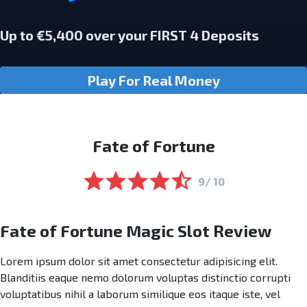
Up to €5,400 over your FIRST 4 Deposits
Play For Real Money
Fate of Fortune
9/ 10
Fate of Fortune Magic Slot Review
Lorem ipsum dolor sit amet consectetur adipisicing elit.
Blanditiis eaque nemo dolorum voluptas distinctio corrupti
voluptatibus nihil a laborum similique eos itaque iste, vel