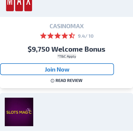
CASINOMAX
9.4/ 10
$9,750 Welcome Bonus
*T&C Apply
Join Now
READ REVIEW