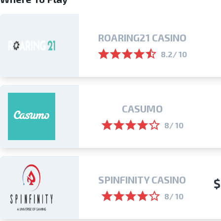
ROARING21 CASINO
8.2/ 10
CASUMO
8/ 10
SPINFINITY CASINO
$
8/ 10