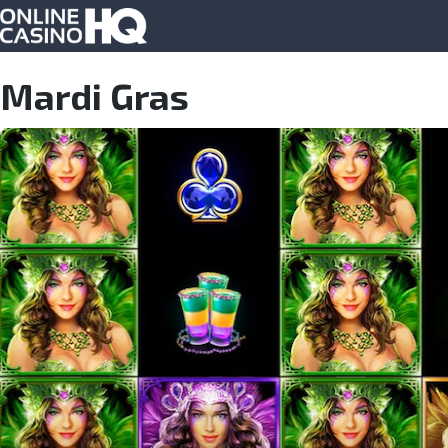
Skip to navigation
Skip to content
Mardi Gras