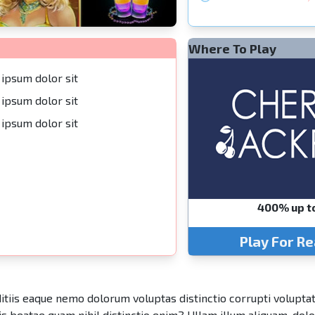
Where To Play
ipsum dolor sit
ipsum dolor sit
ipsum dolor sit
400% up t
Play For R
itiis eaque nemo dolorum voluptas distinctio corrupti voluptat
bis beatae quam nihil distinctio enim? Ullam illum aliquam, do