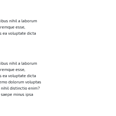
ibus nihil a laborum
loremque esse,
 ea voluptate dicta
ibus nihil a laborum
loremque esse,
 ea voluptate dicta
 nemo dolorum voluptas
nihil distinctio enim?
 saepe minus ipsa