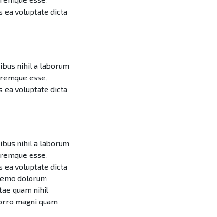
 ea voluptate dicta
ibus nihil a laborum
loremque esse,
 ea voluptate dicta
ibus nihil a laborum
loremque esse,
 ea voluptate dicta
e nemo dolorum
atae quam nihil
porro magni quam