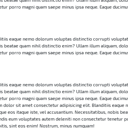
netur porro magni quam saepe minus ipsa neque. Eaque ducimus
itiis eaque nemo dolorum voluptas distinctio corrupti voluptat
bis beatae quam nihil distinctio enim? Ullam illum aliquam, do
netur porro magni quam saepe minus ipsa neque. Eaque ducimus
itiis eaque nemo dolorum voluptas distinctio corrupti voluptat
bis beatae quam nihil distinctio enim? Ullam illum aliquam, do
netur porro magni quam saepe minus ipsa neque. Eaque ducimus
dolor sit amet consectetur adipisicing elit. Blanditiis eaqu
ique eos itaque iste, vel accusantium. Necessitatibus, nobis be
endis eum voluptates autem deleniti non consectetur tenetur 
bitis, sint eos enim! Nostrum, minus numquam!