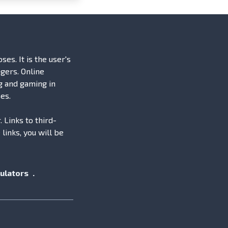
es. It is the user's
gers. Online
ng and gaming in
es.
 Links to third-
links, you will be
ulators