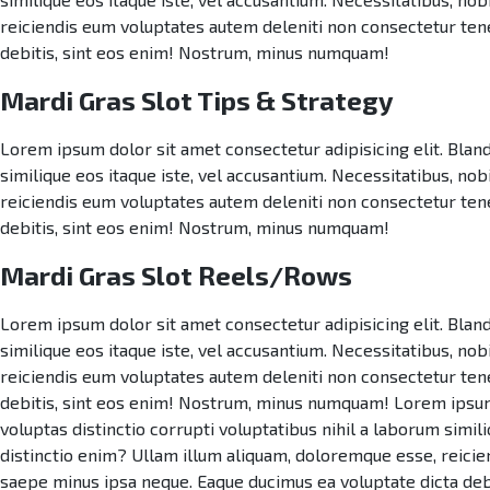
reiciendis eum voluptates autem deleniti non consectetur te
debitis, sint eos enim! Nostrum, minus numquam!
Mardi Gras Slot Tips & Strategy
Lorem ipsum dolor sit amet consectetur adipisicing elit. Bland
similique eos itaque iste, vel accusantium. Necessitatibus, no
reiciendis eum voluptates autem deleniti non consectetur te
debitis, sint eos enim! Nostrum, minus numquam!
Mardi Gras Slot Reels/Rows
Lorem ipsum dolor sit amet consectetur adipisicing elit. Bland
similique eos itaque iste, vel accusantium. Necessitatibus, no
reiciendis eum voluptates autem deleniti non consectetur te
debitis, sint eos enim! Nostrum, minus numquam! Lorem ipsum 
voluptas distinctio corrupti voluptatibus nihil a laborum simil
distinctio enim? Ullam illum aliquam, doloremque esse, reici
saepe minus ipsa neque. Eaque ducimus ea voluptate dicta de