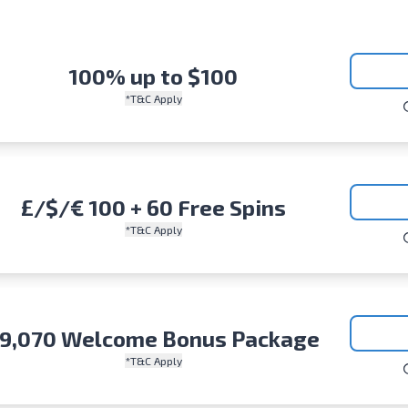
100% up to $100
*T&C Apply
£/$/€ 100 + 60 Free Spins
*T&C Apply
9,070 Welcome Bonus Package
*T&C Apply