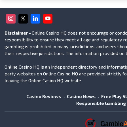
Disclaimer -
Online Casino HQ does not encourage or condone
responsibility to ensure they meet all age and regulatory 
gambling is prohibited in many jurisdictions, and users sho
their respective jurisdictions. The information provided on
Online Casino HQ is an independent directory and informati
party websites on Online Casino HQ are provided strictly for
leaving the Online Casino HQ website.
Casino Reviews
Casino News
Free Play S
Responsible Gambling