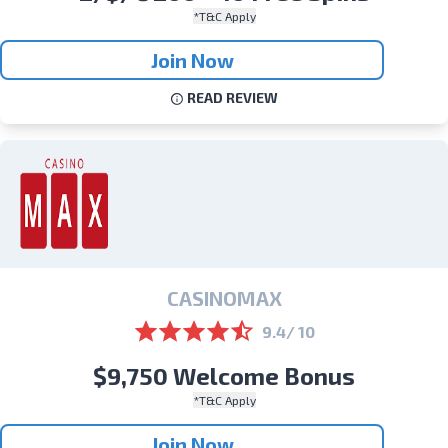
*T&C Apply
Join Now
READ REVIEW
CASINOMAX
9.4/ 10
$9,750 Welcome Bonus
*T&C Apply
Join Now