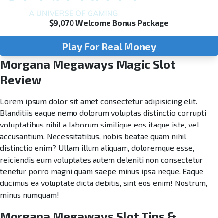
$9,070 Welcome Bonus Package
Play For Real Money
Morgana Megaways Magic Slot
Review
Lorem ipsum dolor sit amet consectetur adipisicing elit.
Blanditiis eaque nemo dolorum voluptas distinctio corrupti
voluptatibus nihil a laborum similique eos itaque iste, vel
accusantium. Necessitatibus, nobis beatae quam nihil
distinctio enim? Ullam illum aliquam, doloremque esse,
reiciendis eum voluptates autem deleniti non consectetur
tenetur porro magni quam saepe minus ipsa neque. Eaque
ducimus ea voluptate dicta debitis, sint eos enim! Nostrum,
minus numquam!
Morgana Megaways Slot Tips &