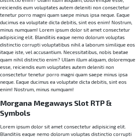
reiciendis eum voluptates autem deleniti non consectetur
tenetur porro magni quam saepe minus ipsa neque. Eaque
ducimus ea voluptate dicta debitis, sint eos enim! Nostrum,
minus numquam! Lorem ipsum dolor sit amet consectetur
adipisicing elit. Blanditiis eaque nemo dolorum voluptas
distinctio corrupti voluptatibus nihil a laborum similique eos
itaque iste, vel accusantium. Necessitatibus, nobis beatae
quam nihil distinctio enim? Ullam illum aliquam, doloremque
esse, reiciendis eum voluptates autem deleniti non
consectetur tenetur porro magni quam saepe minus ipsa
neque. Eaque ducimus ea voluptate dicta debitis, sint eos
enim! Nostrum, minus numquam!
Morgana Megaways Slot RTP &
Symbols
Lorem ipsum dolor sit amet consectetur adipisicing elit.
Blanditiis eaque nemo dolorum voluptas distinctio corrupti