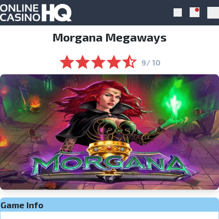
Notific
Search
Pr
Morgana Megaways
Skip to navigation
Skip to content
9/ 10
Game Info