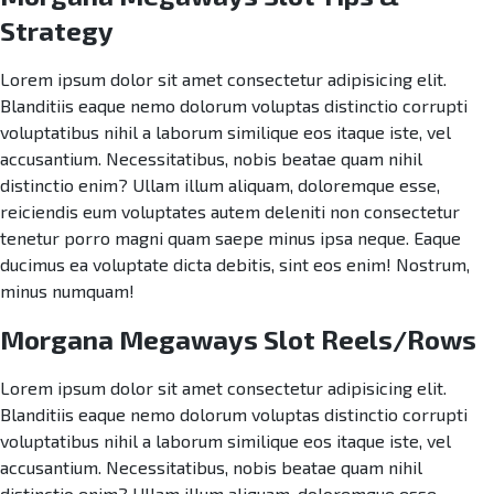
Strategy
Lorem ipsum dolor sit amet consectetur adipisicing elit.
Blanditiis eaque nemo dolorum voluptas distinctio corrupti
voluptatibus nihil a laborum similique eos itaque iste, vel
accusantium. Necessitatibus, nobis beatae quam nihil
distinctio enim? Ullam illum aliquam, doloremque esse,
reiciendis eum voluptates autem deleniti non consectetur
tenetur porro magni quam saepe minus ipsa neque. Eaque
ducimus ea voluptate dicta debitis, sint eos enim! Nostrum,
minus numquam!
Morgana Megaways Slot Reels/Rows
Lorem ipsum dolor sit amet consectetur adipisicing elit.
Blanditiis eaque nemo dolorum voluptas distinctio corrupti
voluptatibus nihil a laborum similique eos itaque iste, vel
accusantium. Necessitatibus, nobis beatae quam nihil
distinctio enim? Ullam illum aliquam, doloremque esse,