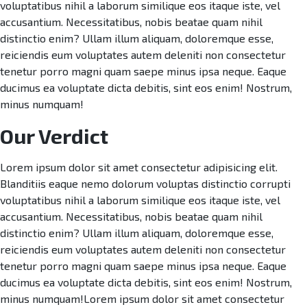
voluptatibus nihil a laborum similique eos itaque iste, vel
accusantium. Necessitatibus, nobis beatae quam nihil
distinctio enim? Ullam illum aliquam, doloremque esse,
reiciendis eum voluptates autem deleniti non consectetur
tenetur porro magni quam saepe minus ipsa neque. Eaque
ducimus ea voluptate dicta debitis, sint eos enim! Nostrum,
minus numquam!
Our
Verdict
Lorem ipsum dolor sit amet consectetur adipisicing elit.
Blanditiis eaque nemo dolorum voluptas distinctio corrupti
voluptatibus nihil a laborum similique eos itaque iste, vel
accusantium. Necessitatibus, nobis beatae quam nihil
distinctio enim? Ullam illum aliquam, doloremque esse,
reiciendis eum voluptates autem deleniti non consectetur
tenetur porro magni quam saepe minus ipsa neque. Eaque
ducimus ea voluptate dicta debitis, sint eos enim! Nostrum,
minus numquam!
Lorem ipsum dolor sit amet consectetur