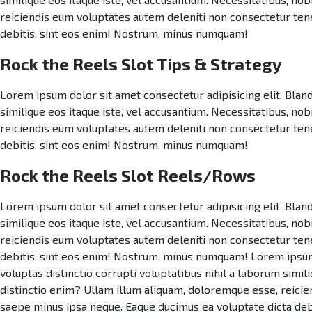
reiciendis eum voluptates autem deleniti non consectetur te
debitis, sint eos enim! Nostrum, minus numquam!
Rock the Reels Slot Tips & Strategy
Lorem ipsum dolor sit amet consectetur adipisicing elit. Bland
similique eos itaque iste, vel accusantium. Necessitatibus, no
reiciendis eum voluptates autem deleniti non consectetur te
debitis, sint eos enim! Nostrum, minus numquam!
Rock the Reels Slot Reels/Rows
Lorem ipsum dolor sit amet consectetur adipisicing elit. Bland
similique eos itaque iste, vel accusantium. Necessitatibus, no
reiciendis eum voluptates autem deleniti non consectetur te
debitis, sint eos enim! Nostrum, minus numquam! Lorem ipsum 
voluptas distinctio corrupti voluptatibus nihil a laborum simil
distinctio enim? Ullam illum aliquam, doloremque esse, reici
saepe minus ipsa neque. Eaque ducimus ea voluptate dicta de