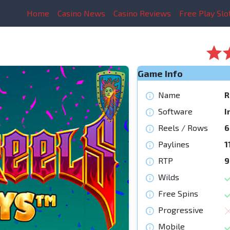
Home
Casino News
Casino Reviews
Free Play Slo
Game Info
Name
R
M
Software
I
Reels / Rows
6
Paylines
1
RTP
9
Wilds
Free Spins
Progressive
Mobile