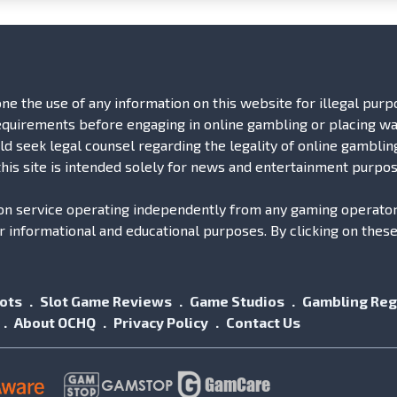
 the use of any information on this website for illegal purpos
requirements before engaging in online gambling or placing wa
uld seek legal counsel regarding the legality of online gambli
 this site is intended solely for news and entertainment purpos
on service operating independently from any gaming operator.
 informational and educational purposes. By clicking on these 
lots
Slot Game Reviews
Game Studios
Gambling Reg
About OCHQ
Privacy Policy
Contact Us