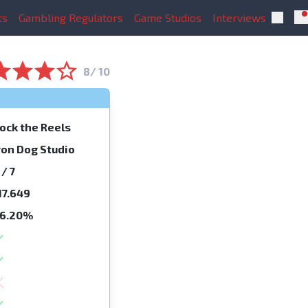
ts
Gambling Regulators
Game Studios
Interviews
N
Searc
8/ 10
ock the Reels
egaways
ron Dog Studio
 / 7
17.649
6.20%