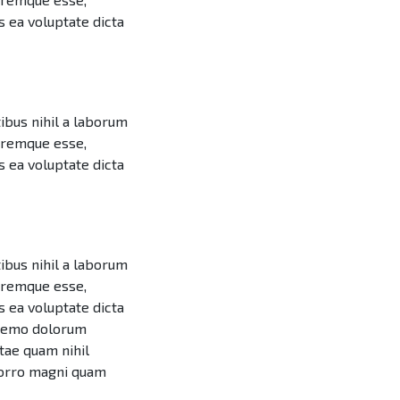
 ea voluptate dicta
ibus nihil a laborum
loremque esse,
 ea voluptate dicta
ibus nihil a laborum
loremque esse,
 ea voluptate dicta
e nemo dolorum
atae quam nihil
porro magni quam