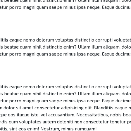
netur porro magni quam saepe minus ipsa neque. Eaque ducimus
itiis eaque nemo dolorum voluptas distinctio corrupti voluptat
bis beatae quam nihil distinctio enim? Ullam illum aliquam, do
netur porro magni quam saepe minus ipsa neque. Eaque ducimus
itiis eaque nemo dolorum voluptas distinctio corrupti voluptat
bis beatae quam nihil distinctio enim? Ullam illum aliquam, do
netur porro magni quam saepe minus ipsa neque. Eaque ducimus
dolor sit amet consectetur adipisicing elit. Blanditiis eaqu
ique eos itaque iste, vel accusantium. Necessitatibus, nobis be
endis eum voluptates autem deleniti non consectetur tenetur 
bitis, sint eos enim! Nostrum, minus numquam!