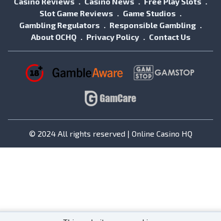
Casino Reviews
Casino News
Free Play Slots
Slot Game Reviews
Game Studios
Gambling Regulators
Responsible Gambling
About OCHQ
Privacy Policy
Contact Us
© 2024 All rights reserved | Online Casino HQ