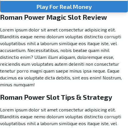
Play For Real Money
Roman Power Magic Slot Review
Lorem ipsum dolor sit amet consectetur adipisicing elit.
Blanditiis eaque nemo dolorum voluptas distinctio corrupti
voluptatibus nihil a laborum similique eos itaque iste, vel
accusantium. Necessitatibus, nobis beatae quam nihil
distinctio enim? Ullam illum aliquam, doloremque esse,
reiciendis eum voluptates autem deleniti non consectetur
tenetur porro magni quam saepe minus ipsa neque. Eaque
ducimus ea voluptate dicta debitis, sint eos enim! Nostrum,
minus numquam!
Roman Power Slot Tips & Strategy
Lorem ipsum dolor sit amet consectetur adipisicing elit.
Blanditiis eaque nemo dolorum voluptas distinctio corrupti
voluptatibus nihil a laborum similique eos itaque iste, vel